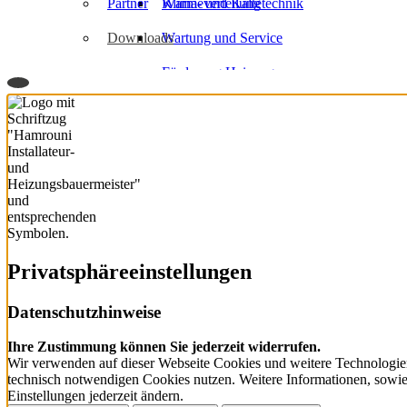
Partner
Wärmeverteilung
Klima- und Kältetechnik
Downloads
Wartung und Service
Förderung Heizung
BHKW
Privatsphäre­einstellungen
Datenschutzhinweise
Ihre Zustimmung können Sie jederzeit widerrufen.
Wir verwenden auf dieser Webseite Cookies und weitere Technologien
technisch notwendigen Cookies nutzen. Weitere Informationen, sowie e
Einstellungen jederzeit ändern.