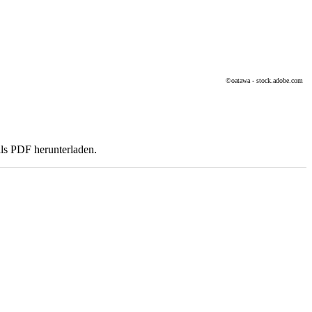
©oatawa - stock.adobe.com
als PDF herunterladen.