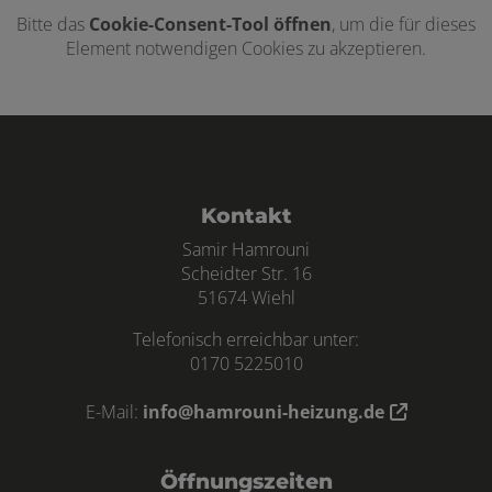
Bitte das
Cookie-Consent-Tool öffnen
, um die für dieses
Element notwendigen Cookies zu akzeptieren.
Footer - Kontaktdaten und Öffnungszei
Kontakt
Samir Hamrouni
Scheidter Str. 16
51674 Wiehl
Telefonisch erreichbar unter:
0170 5225010
E-Mail:
info@hamrouni-heizung.de
Öffnungszeiten